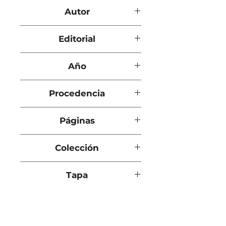
Una avanzada del progreso
Autor
Joseph Conrad
Editorial
Banda Oriental
Año
1989
Procedencia
Montevideo
Páginas
93
Colección
Lectores de la Banda Oriental
Tapa
; 27
Blanda