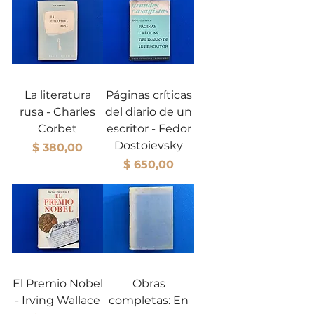
La literatura
Páginas críticas
rusa - Charles
del diario de un
Corbet
escritor - Fedor
Dostoievsky
Precio
$ 380,00
Precio
$ 650,00
El Premio Nobel
Obras
- Irving Wallace
completas: En