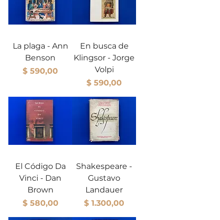
La plaga - Ann
En busca de
Benson
Klingsor - Jorge
Volpi
Precio
$ 590,00
Precio
$ 590,00
El Código Da
Shakespeare -
Vinci - Dan
Gustavo
Brown
Landauer
Precio
Precio
$ 580,00
$ 1.300,00