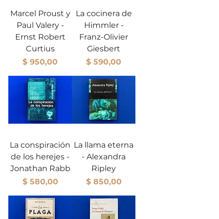
Marcel Proust y
La cocinera de
Paul Valery -
Himmler -
Ernst Robert
Franz-Olivier
Curtius
Giesbert
Precio
Precio
$ 950,00
$ 590,00
La conspiración
La llama eterna
de los herejes -
- Alexandra
Jonathan Rabb
Ripley
Precio
Precio
$ 580,00
$ 850,00