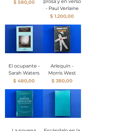
prosa y en verso
Precio
$ 580,00
- Paul Verlaine
Precio
$ 1.200,00
El ocupante -
Arlequín -
Sarah Waters
Morris West
Precio
Precio
$ 480,00
$ 380,00
La novena
Escándalo en la