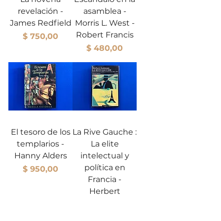
revelación -
asamblea -
James Redfield
Morris L. West -
Robert Francis
Precio
$ 750,00
Precio
$ 480,00
El tesoro de los
La Rive Gauche :
templarios -
La elite
Hanny Alders
intelectual y
política en
Precio
$ 950,00
Francia -
Herbert
Lottman
Precio
$ 850,00