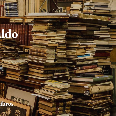
aldo
ibros