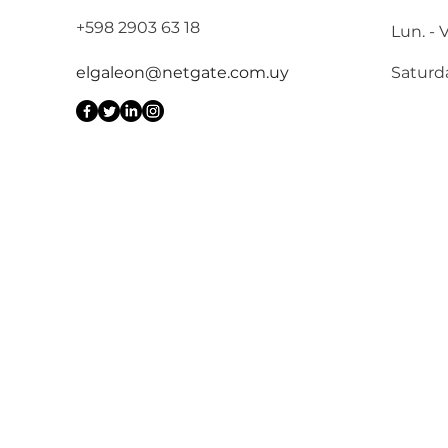
+598 2903 63 18
Lun. - V
elgaleon@netgate.com.uy
Saturd