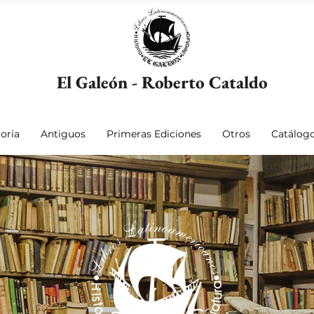
El Galeón - Roberto Cataldo
oria
Antiguos
Primeras Ediciones
Otros
Catálog