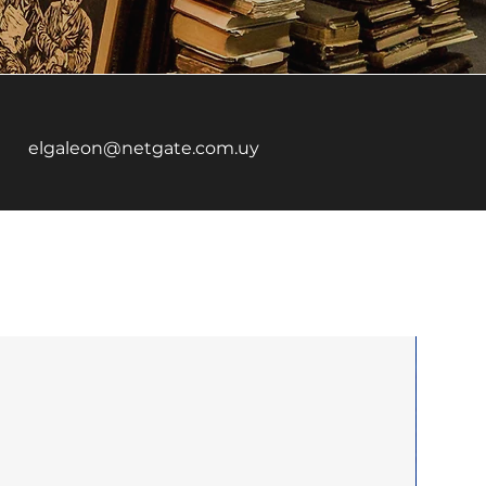
elgaleon@netgate.com.uy