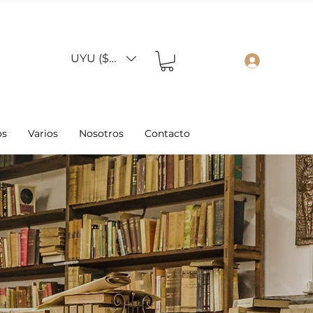
UYU ($U)
os
Varios
Nosotros
Contacto