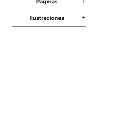
Páginas
216
Ilustraciones
Fuera de texto
Tapa
Blanda
El Galeón - Roberto Cataldo
Dirección
Plaza Independencia 1382
Montevideo., Uruguay
Horario