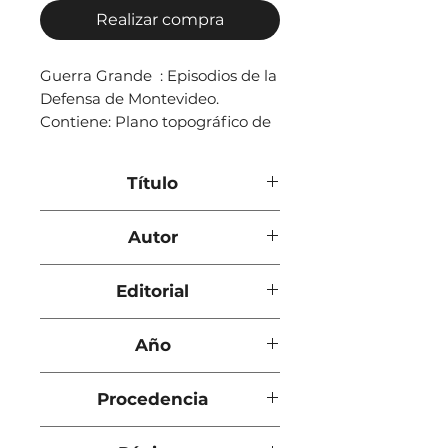
Realizar compra
Guerra Grande : Episodios de la
Defensa de Montevideo.
Contiene: Plano topográfico de
la ciudad de Montevideo. Tapas
originales
Título
Memorias militares del
Autor
General Don Ventura
Rodríguez
Carlos Travieso
Editorial
Tall. Gráficos A. Barreiro y
Año
Ramos
1919
Procedencia
Montevideo