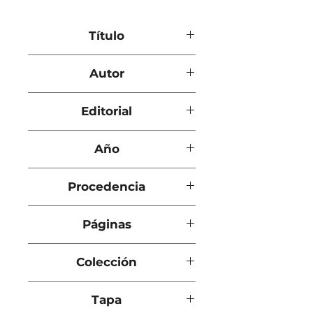
Título
La lista de Schindler
Autor
Thomas Keneally
Editorial
El País
Año
1998
Procedencia
Santiago de Chile
Páginas
573
Colección
Tapa
Grandes Bestsellers