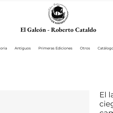
El Galeón - Roberto Cataldo
oria
Antiguos
Primeras Ediciones
Otros
Catálog
El l
cie
cam