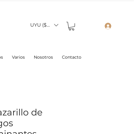
UYU ($U)
os
Varios
Nosotros
Contacto
azarillo de
gos
inantes -