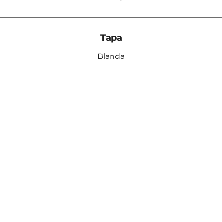
Tapa
Blanda
Busqueda
Dirección
Plaza Independenc
Nosotros
Montevideo., Urug
Contacto
FAQ
Horario
Lun. a Vie. 10 a 19 h