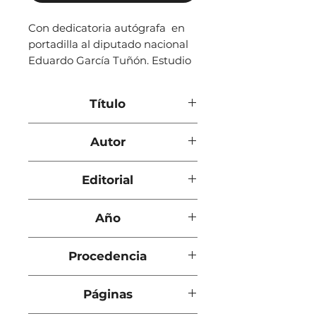
Con dedicatoria autógrafa en
portadilla al diputado nacional
Eduardo García Tuñón. Estudio
publicado por 'La Nación'.
Marcas de óxido en primeras
Título
hojas. Texto en excelente estado
de conservación.
La defensa nacional :Sus
Autor
problemas fundamentales
Ramón Molina
Editorial
Tall. Gráf. del Instituto
Año
Geográfico Militar
1926
Procedencia
Buenos Aires
Páginas