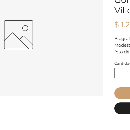
Vil
$ 1.
Biogra
Modest
foto d
origina
Cantida