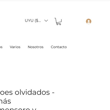
UYU ($U)
os
Varios
Nosotros
Contacto
oes olvidados -
más
mensoro y