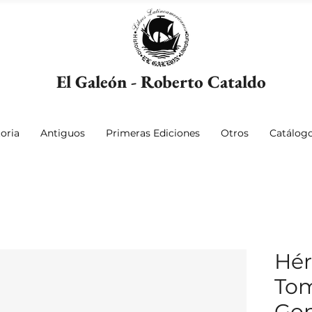
El Galeón - Roberto Cataldo
oria
Antiguos
Primeras Ediciones
Otros
Catálog
Hér
To
Go