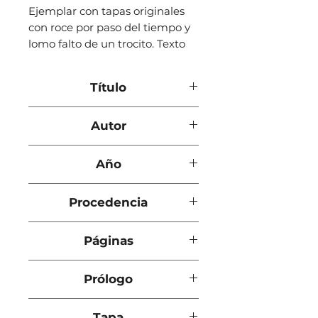
Ejemplar con tapas originales
con roce por paso del tiempo y
lomo falto de un trocito. Texto
en excelente estado de
conservación . Contiene índice
Título
nomenclator. Cinta marcadora
de páginas
Biografía y epistolario íntimo
Autor
de Don Francisco Rodríguez
Marín
Juan Fernández Martín
Año
(Padre Juanito)
1952
Procedencia
Madrid
Páginas
322
Prólogo
José Villén Mohedano
Tapa